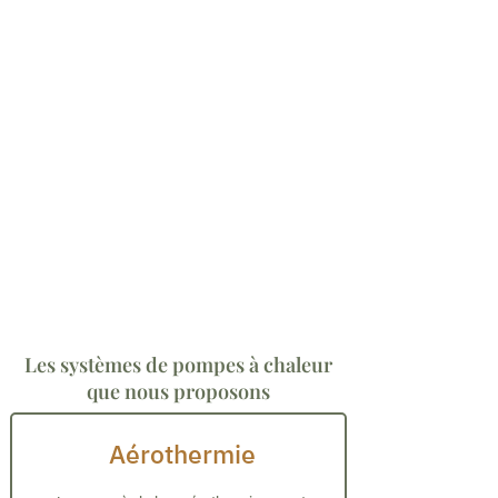
Confort toute l'année
: profitez d’une
température agréable en toute saison, grâce à
un système modulable, réversible et
silencieux.
Engagement écologique
: réduisez votre
impact environnemental en exploitant les
calories gratuites de l’air, du sol ou de l’eau.
Valorisation immobilière
: améliorez la classe
énergétique de votre bien et renforcez sa
valeur sur le marché grâce à une installation
durable.
Haute performance technique
: un bon COP,
un SCOP optimal, une régulation fiable et un
bon fluide garantissent efficacité et durabilité.
Les systèmes de pompes à chaleur
que nous proposons
Aérothermie