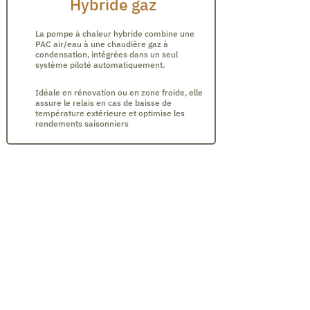
Hybride gaz
La pompe à chaleur hybride combine une
PAC air/eau à une chaudière gaz à
condensation, intégrées dans un seul
système piloté automatiquement.
Idéale en rénovation ou en zone froide, elle
assure le relais en cas de baisse de
température extérieure et optimise les
rendements saisonniers
Des aides financières pour
votre projet de PAC
Pour vous accompagner dans votre projet de
pompe à chaleur, plusieurs aides financières
sont disponibles :
MaPrimeRénov’
: une aide financière en
fonction de vos revenus.
Éco-prêt à taux zéro
: un prêt sans intérêts
pour financer vos travaux.