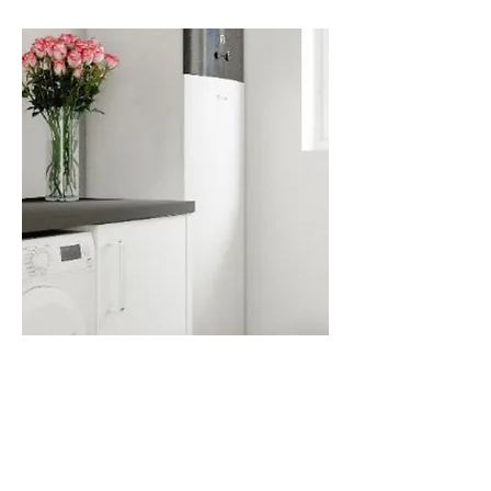
Pourquoi choisir d'installer une
pompe à chaleur ?
Économies d'énergie
: diminuez vos factures
de chauffage et de climatisation grâce à une
énergie renouvelable, utilisée de manière
optimisée.