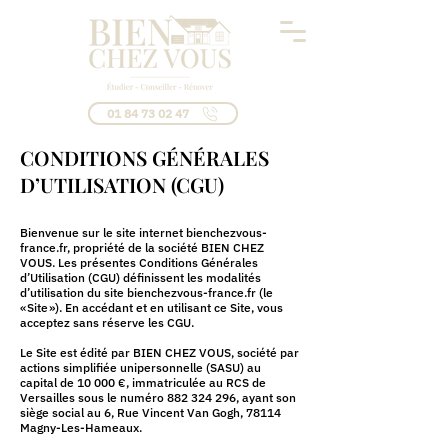
01 84 73 02 47
CONDITIONS GÉNÉRALES
D’UTILISATION (CGU)
Bienvenue sur le site internet bienchezvous-
france.fr, propriété de la société BIEN CHEZ
VOUS. Les présentes Conditions Générales
d’Utilisation (CGU) définissent les modalités
d’utilisation du site bienchezvous-france.fr (le
« Site »). En accédant et en utilisant ce Site, vous
acceptez sans réserve les CGU.
Le Site est édité par BIEN CHEZ VOUS, société par
actions simplifiée unipersonnelle (SASU) au
capital de 10 000 €, immatriculée au RCS de
Versailles sous le numéro
882 324 296
, ayant son
siège social au 6, Rue Vincent Van Gogh, 78114
Magny-Les-Hameaux.